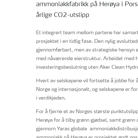
ammoniakkfabrikk på Herøya i Por
årlige CO2-utslipp
Et integrert team mellom partene har samar
prosjektet i en tidlig fase. Den nylig avslut
gjennomførbart, men av strategiske hensyn er
med nåværende eierstruktur. Arbeidet med H
investeringsbeslutning uten Aker Clean Hydr
Hvert av selskapene vil fortsette å jobbe fo
Norge og internasjonalt, og selskapene er fo
i verdikjeden.
For å fjerne et av Norges største punktutslipp v
Herøya for å tilby grønn gjødsel, samt grønn
gjennom Yaras globale ammoniakkdistribusjon
ammoniakk på Herøya er prosjektet godt posisj