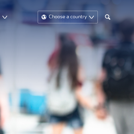
t
Choose a country
Search