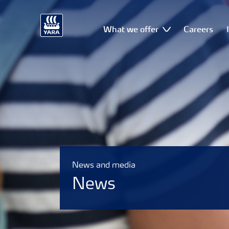
What we offer
Careers
News and media
News