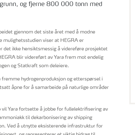
sgrunn, og fjerne 800 000 tonn med
beidet gjennom det siste året med å modne
tede mulighetsstudien viser at HEGRA er
 det ikke hensiktsmessig å videreføre prosjektet
EGRA blir videreført av Yara frem mot endelig
ogen og Statkraft som deleiere.
r å fremme hydrogenproduksjon og etterspørsel i
rtsatt åpne for å samarbeide på naturlige områder
il Yara fortsette å jobbe for fullelektrifisering av
 ammoniakk til dekarbonisering av shipping
. Ved å utnytte eksisterende infrastruktur for
onert, og representerer et viktig bidrag til